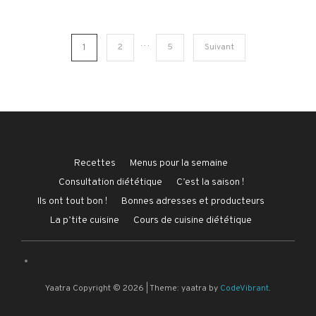
Pagination
…
1
2
5
Suivant
des
publications
Recettes
Menus pour la semaine
Consultation diététique
C’est la saison !
Ils ont tout bon !
Bonnes adresses et producteurs
La p’tite cuisine
Cours de cuisine diététique
Yaatra Copyright © 2026
|
Theme: yaatra by
CodeVibrant
.