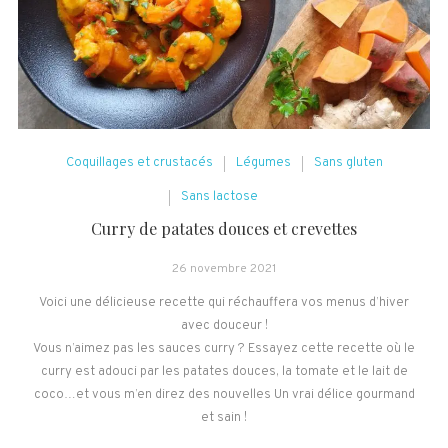
Coquillages et crustacés
Légumes
Sans gluten
Sans lactose
Curry de patates douces et crevettes
26 novembre 2021
Voici une délicieuse recette qui réchauffera vos menus d’hiver
avec douceur !
Vous n’aimez pas les sauces curry ? Essayez cette recette où le
curry est adouci par les patates douces, la tomate et le lait de
coco…et vous m’en direz des nouvelles Un vrai délice gourmand
et sain !