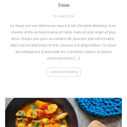
Toum
10 août 2024
Le toum est une délicieuse sauce à l’ail, d’origine libanaise, à mi-
chemin entre la mayonnaise et l’aïoli, mais en plus léger et plus
doux. N’ayez pas peur du nombre de gousses d’ail nécessaire :
elles seront blanchies et très douces à la dégustation. Ce toum
accompagnera à merveille les crevettes, bulots et autres
poissons froids […]
Continue Reading