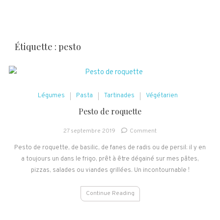
Étiquette :
pesto
Légumes
Pasta
Tartinades
Végétarien
Pesto de roquette
on
27 septembre 2019
Comment
Pesto
Pesto de roquette, de basilic, de fanes de radis ou de persil: il y en
de
a toujours un dans le frigo, prêt à être dégainé sur mes pâtes,
roquette
pizzas, salades ou viandes grillées. Un incontournable !
Continue Reading