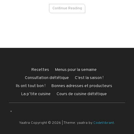
Continue Reading
Recettes
Menus pour la semaine
Consultation diététique
C’est la saison !
Ils ont tout bon !
Bonnes adresses et producteurs
La p’tite cuisine
Cours de cuisine diététique
Yaatra Copyright © 2026
|
Theme: yaatra by
CodeVibrant
.