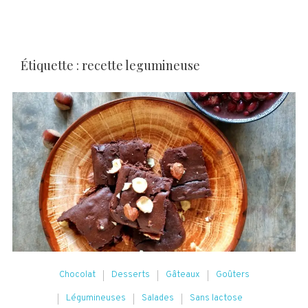
Étiquette :
recette legumineuse
Chocolat
Desserts
Gâteaux
Goûters
Légumineuses
Salades
Sans lactose