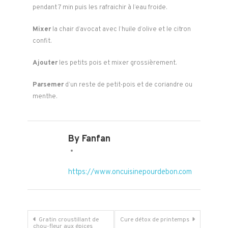
pendant 7 min puis les rafraichir à l’eau froide.
Mixer
la chair d’avocat avec l’huile d’olive et le citron
confit.
Ajouter
les petits pois et mixer grossièrement.
Parsemer
d’un reste de petit-pois et de coriandre ou
menthe.
By Fanfan
https://www.oncuisinepourdebon.com
Navigation
Gratin croustillant de
Cure détox de printemps
chou-fleur aux épices