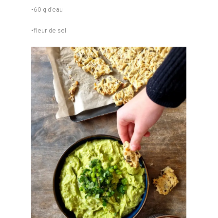
•60 g d’eau
•fleur de sel