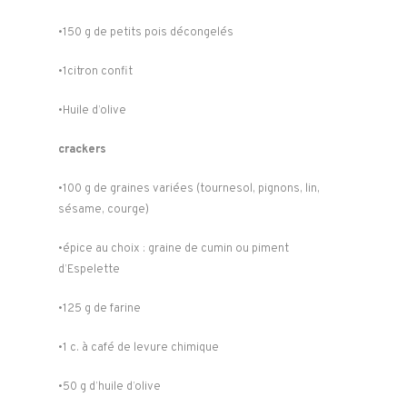
•150 g de petits pois décongelés
•1citron confit
•Huile d’olive
crackers
•100 g de graines variées (tournesol, pignons, lin,
sésame, courge)
•épice au choix : graine de cumin ou piment
d’Espelette
•125 g de farine
•1 c. à café de levure chimique
•50 g d’huile d’olive