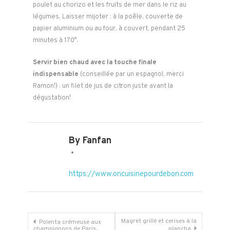
poulet au chorizo et les fruits de mer dans le riz au
légumes. Laisser mijoter : à la poêle, couverte de
papier aluminium ou au four, à couvert, pendant 25
minutes à 170°.
Servir bien chaud avec la touche finale
indispensable
(conseillée par un espagnol, merci
Ramon!) : un filet de jus de citron juste avant la
dégustation!
By Fanfan
https://www.oncuisinepourdebon.com
Navigation
Magret grillé et cerises à la
Polenta crémeuse aux
champignons de Paris,
plancha