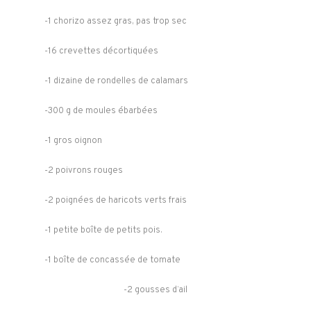
-1 chorizo assez gras, pas trop sec
-16 crevettes décortiquées
-1 dizaine de rondelles de calamars
-300 g de moules ébarbées
-1 gros oignon
-2 poivrons rouges
-2 poignées de haricots verts frais
-1 petite boîte de petits pois.
-1 boîte de concassée de tomate
-2 gousses d’ail