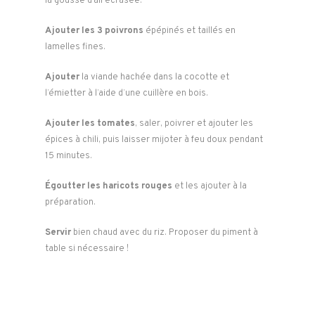
la gousse d’ail écrasée.
Ajouter les 3 poivrons
épépinés et taillés en
lamelles fines.
Ajouter
la viande hachée dans la cocotte et
l’émietter à l’aide d’une cuillère en bois.
Ajouter les tomates
, saler, poivrer et ajouter les
épices à chili, puis laisser mijoter à feu doux pendant
15 minutes.
Égoutter les haricots rouges
et les ajouter à la
préparation.
Servir
bien chaud avec du riz. Proposer du piment à
table si nécessaire !