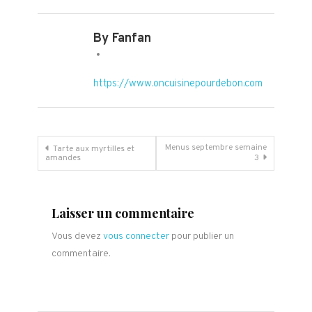
By Fanfan
https://www.oncuisinepourdebon.com
Navigation
Menus septembre semaine
Tarte aux myrtilles et
amandes
3
de
l’article
Laisser un commentaire
Vous devez
vous connecter
pour publier un
commentaire.