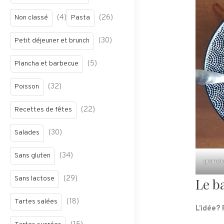
(4)
(26)
Non classé
Pasta
(30)
Petit déjeuner et brunch
(5)
Plancha et barbecue
(32)
Poisson
(22)
Recettes de fêtes
(30)
Salades
(34)
Sans gluten
granol
(29)
Sans lactose
Le b
(18)
Tartes salées
L’idée?