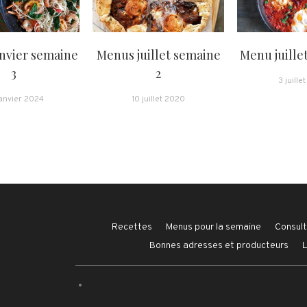
nvier semaine
Menus juillet semaine
Menu juille
3
2
3 juille
anvier 2024
10 juillet 2020
Recettes
Menus pour la semaine
Consult
Bonnes adresses et producteurs
L