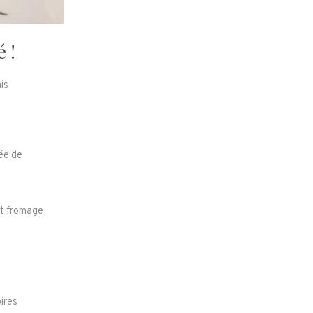
 !
is
rée de
st fromage
ires