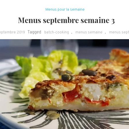
Menus pour la semaine
Menus septembre semaine 3
Tagged
,
,
septembre 2019
batch-cooking
menus semaine
menus sep