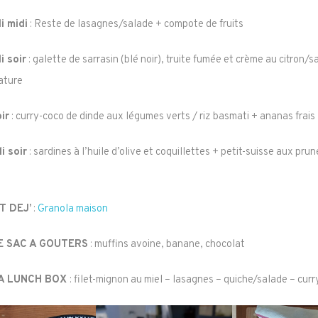
i midi
: Reste de lasagnes/salade + compote de fruits
i soir
: galette de sarrasin (blé noir), truite fumée et crème au citron/s
ature
ir
: curry-coco de dinde aux légumes verts / riz basmati + ananas frais
i soir
: sardines à l’huile d’olive et coquillettes + petit-suisse aux pru
T DEJ’
:
Granola maison
E SAC A GOUTERS
: muffins avoine, banane, chocolat
A LUNCH BOX
: filet-mignon au miel – lasagnes – quiche/salade – cur