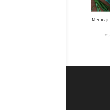
Menus ja
22 j