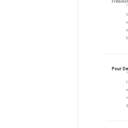
Frebill
1
M
w
e
b
Pour D
1
H
e
v
g