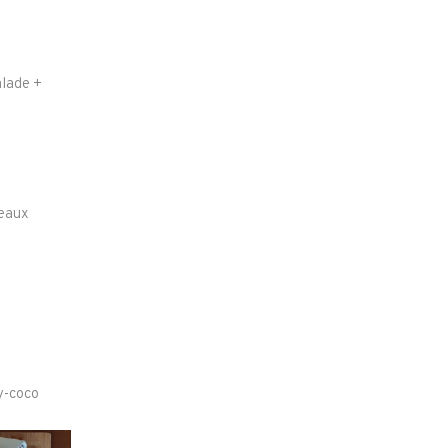
alade +
neaux
ry-coco