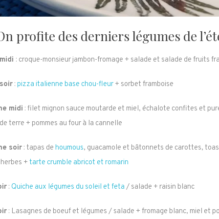
On profite des derniers légumes de l’été
 midi
: croque-monsieur jambon-fromage + salade et salade de fruits fra
soir
:
pizza italienne base chou-fleur
+ sorbet framboise
e midi
: filet mignon sauce moutarde et miel, échalote confites et pu
e terre + pommes au four à la cannelle
e soir
: tapas de
houmous
, guacamole et bâtonnets de carottes, toa
x herbes +
tarte crumble abricot et romarin
oir
:
Quiche aux légumes du soleil et feta
/ salade + raisin blanc
oir
: Lasagnes de boeuf et légumes / salade + fromage blanc, miel et po