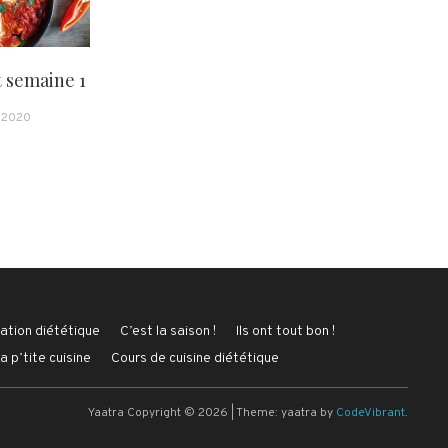
t semaine 1
t 2020
ation diététique
C’est la saison !
Ils ont tout bon !
a p’tite cuisine
Cours de cuisine diététique
Yaatra Copyright © 2026
|
Theme: yaatra by
CodeVibrant
.