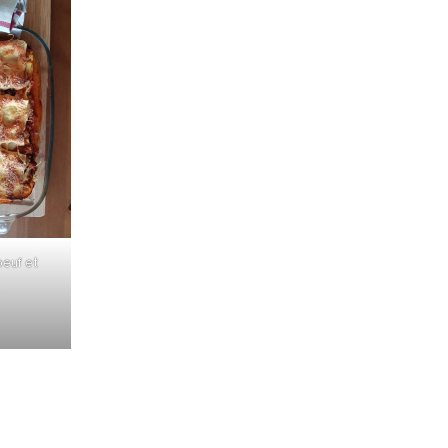
oeuf et
s