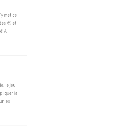
’y met ce
ées 😉 et
é! A
e, le jeu
pliquer la
ur les