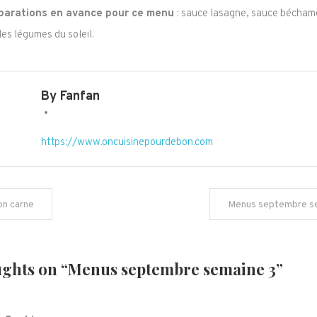
parations en avance pour ce menu
: sauce lasagne, sauce béchamel
des légumes du soleil.
By Fanfan
https://www.oncuisinepourdebon.com
ation
con carne
Menus septembre s
cle
ughts on “
Menus septembre semaine 3
”