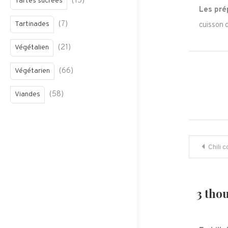
(15)
Tartes sucrées
Les pré
(7)
Tartinades
cuisson 
(21)
Végétalien
(66)
Végétarien
(58)
Viandes
Navig
Chili 
de
l’arti
3 tho