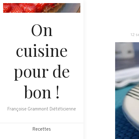
Skip
to
content
On
12 
cuisine
pour de
bon !
Françoise Grammont Diététicienne
Recettes