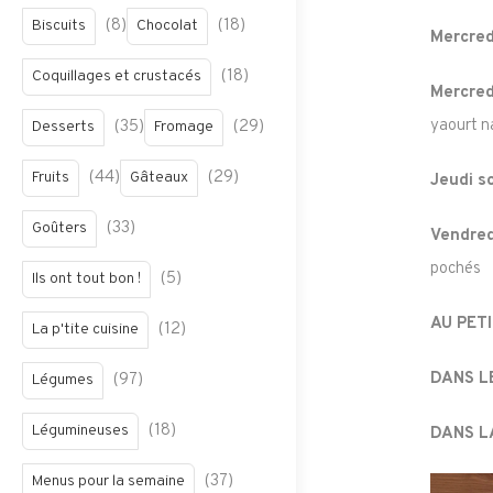
(8)
(18)
Biscuits
Chocolat
Mercred
(18)
Coquillages et crustacés
Mercred
yaourt n
(35)
(29)
Desserts
Fromage
(44)
(29)
Fruits
Gâteaux
Jeudi so
(33)
Goûters
Vendred
pochés
(5)
Ils ont tout bon !
AU PETI
(12)
La p'tite cuisine
DANS L
(97)
Légumes
(18)
Légumineuses
DANS L
(37)
Menus pour la semaine