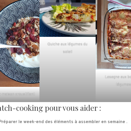
Quiche aux légumes du
soleil
Lasagne aux b
légume
a maison croustillant
atch-cooking pour vous aider :
 Préparer le week-end des éléments à assembler en semaine .