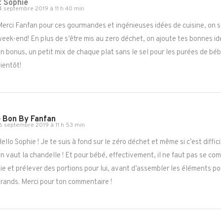
ot Sophie
4 septembre 2019 à 11 h 40 min
erci Fanfan pour ces gourmandes et ingénieuses idées de cuisine, on s
eek-end! En plus de s’être mis au zero déchet, on ajoute tes bonnes id
n bonus, un petit mix de chaque plat sans le sel pour les purées de béb
ientôt!
e Bon By Fanfan
6 septembre 2019 à 11 h 53 min
ello Sophie ! Je te suis à fond sur le zéro déchet et même si c’est difficil
n vaut la chandelle ! Et pour bébé, effectivement, il ne faut pas se com
ie et prélever des portions pour lui, avant d’assembler les éléments po
rands. Merci pour ton commentaire !