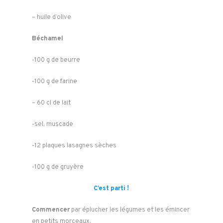
– huile d’olive
Béchamel
-100 g de beurre
-100 g de farine
– 60 cl de lait
-sel, muscade
-12 plaques lasagnes sèches
-100 g de gruyère
C’est parti !
Commencer
par éplucher les légumes et les émincer
en petits morceaux.