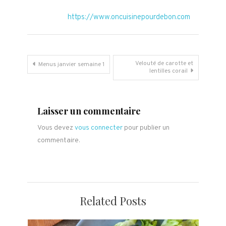
https://www.oncuisinepourdebon.com
Navigation
Velouté de carotte et
Menus janvier semaine 1
lentilles corail
de
l’article
Laisser un commentaire
Vous devez
vous connecter
pour publier un
commentaire.
Related Posts