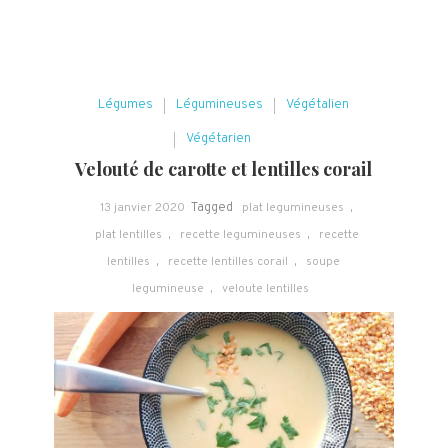
Légumes
Légumineuses
Végétalien
Végétarien
Velouté de carotte et lentilles corail
13 janvier 2020
Tagged
plat legumineuses
,
plat lentilles
,
recette legumineuses
,
recette
lentilles
,
recette lentilles corail
,
soupe
legumineuse
,
veloute lentilles