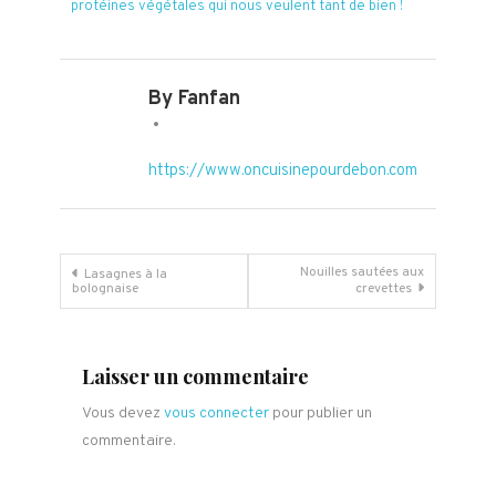
protéines végétales qui nous veulent tant de bien !
By Fanfan
https://www.oncuisinepourdebon.com
Navigation
Nouilles sautées aux
Lasagnes à la
bolognaise
crevettes
de
l’article
Laisser un commentaire
Vous devez
vous connecter
pour publier un
commentaire.