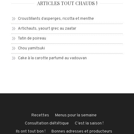
ARTICLES TOUT CHAUDS !
Croustillants d’asperges, ricotta et menthe
Artichauts, yaourt grec au zaatar
Tatin de poireau
Chou yamitsuki
Cake à la carotte parfumé au vadouvan
Recettes
Menus pour la semaine
Consultation diététique
C’est la saison !
Ils ont tout bon !
Bonnes adresses et producteurs