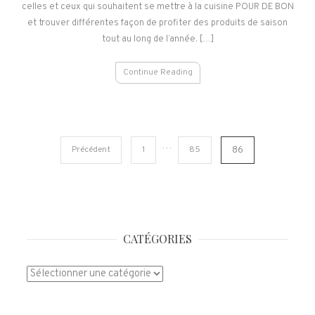
celles et ceux qui souhaitent se mettre à la cuisine POUR DE BON
et trouver différentes façon de profiter des produits de saison
tout au long de l’année. […]
Continue Reading
Pagination
…
Précédent
1
85
86
des
publications
CATÉGORIES
Catégories