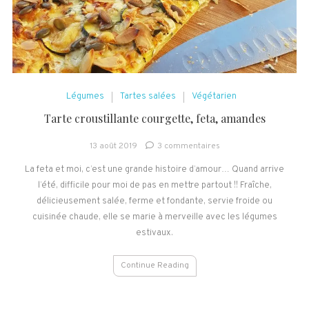
Légumes
Tartes salées
Végétarien
Tarte croustillante courgette, feta, amandes
sur
13 août 2019
3 commentaires
Tarte
La feta et moi, c’est une grande histoire d’amour… Quand arrive
croustillante
l’été, difficile pour moi de pas en mettre partout !! Fraîche,
courgette,
feta,
délicieusement salée, ferme et fondante, servie froide ou
amandes
cuisinée chaude, elle se marie à merveille avec les légumes
estivaux.
Continue Reading