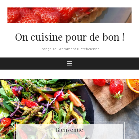
Skip
to
content
On cuisine pour de bon !
Françoise Grammont Diététicienne
Bienvenue