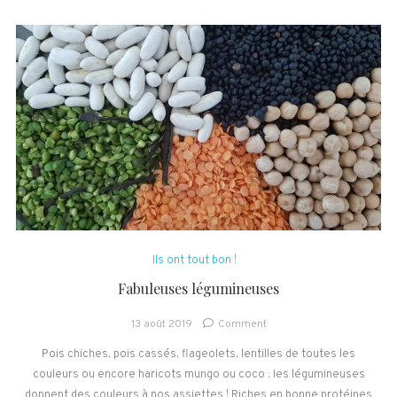
Ils ont tout bon !
Fabuleuses légumineuses
on
13 août 2019
Comment
Fabuleuses
Pois chiches, pois cassés, flageolets, lentilles de toutes les
légumineuses
couleurs ou encore haricots mungo ou coco : les légumineuses
donnent des couleurs à nos assiettes ! Riches en bonne protéines