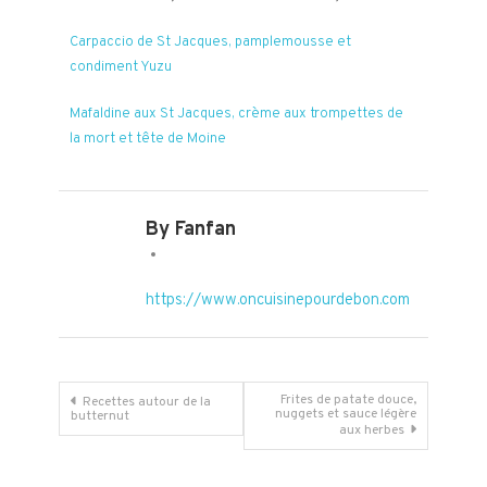
Carpaccio de St Jacques, pamplemousse et
condiment Yuzu
Mafaldine aux St Jacques, crème aux trompettes de
la mort et tête de Moine
By Fanfan
https://www.oncuisinepourdebon.com
Navigation
Frites de patate douce,
Recettes autour de la
nuggets et sauce légère
butternut
aux herbes
de