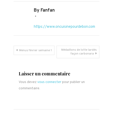
By Fanfan
https://www.oncuisinepourdebon.com
Navigation
Médaillons de lotte lardés
Menus février semaine 1
façon carbonara
de
l’article
Laisser un commentaire
Vous devez
vous connecter
pour publier un
commentaire.