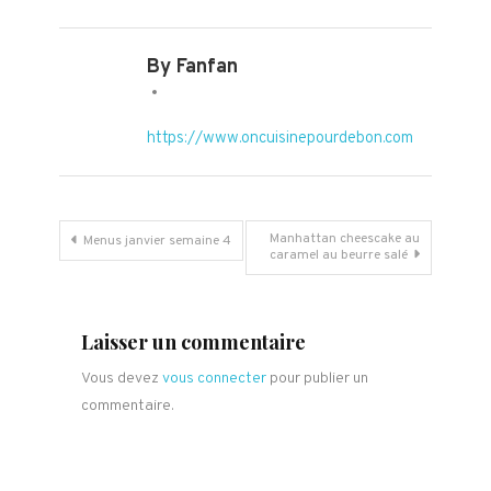
By Fanfan
https://www.oncuisinepourdebon.com
Navigation
Manhattan cheescake au
Menus janvier semaine 4
caramel au beurre salé
de
l’article
Laisser un commentaire
Vous devez
vous connecter
pour publier un
commentaire.